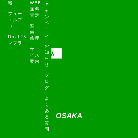
報
WEB
キ
無料
ャ
フュー
査定
ン
エルプ
ペ
ロ
整
ー
備・
ン
Dax125
修理
マフラ
お
ー
サー
知
高松店
今治店
ビス
ら
案内
せ
ブ
ロ
グ
よ
く
あ
OSAKA
る
質
問