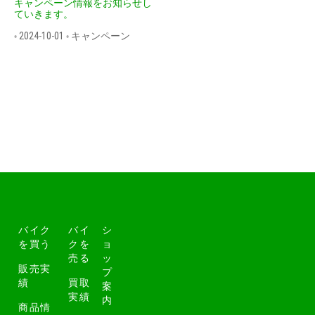
キャンペーン情報をお知らせし
ていきます。
2024-10-01
キャンペーン
•
•
バイク
バイ
シ
を買う
クを
ョ
売る
ッ
販売実
プ
績
買取
案
実績
内
商品情