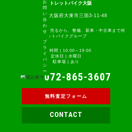
お
アウトレットバイク大阪
問
い
574-0077 大阪府大東市三箇3-11-48
合
わ
バイクを探す・買う・売るから、整備、新車・中古車まで何
せ
でも揃う。 アウトレットバイクグループ
プ
ラ
営業時間 | 10:00～19:00
イ
定休日 | 水曜日
バ
駐車場 | あり
シ
ー
072-865-3607
無料査定フォーム
CONTACT