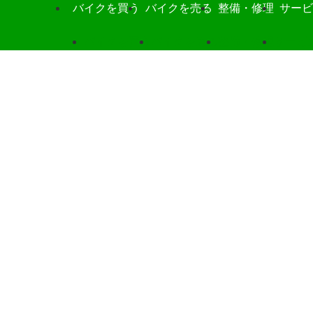
バイクを買う
バイクを売る
整備・修理
サービ
バイクを買う
バイクを売る
整備・修理
サービ
の交換や点検整備から車検まで。
善に専用機器フューエルプロを導入！
についても対応致しておりますのでお気軽にご相