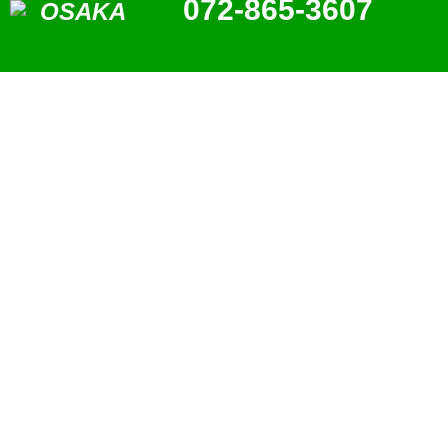
072-865-3607
OSAKA
整備・修理
オイル・タイヤ・バッテリー
エンジンコンディションの改
ETC車載器取付やカスタム